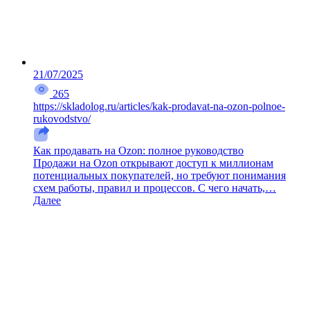
21/07/2025
265
https://skladolog.ru/articles/kak-prodavat-na-ozon-polnoe-
rukovodstvo/
Как продавать на Ozon: полное руководство
Продажи на Ozon открывают доступ к миллионам
потенциальных покупателей, но требуют понимания
схем работы, правил и процессов. С чего начать,…
Далее