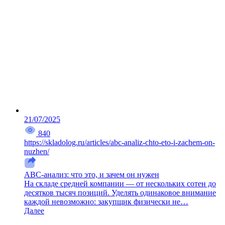
21/07/2025
840
https://skladolog.ru/articles/abc-analiz-chto-eto-i-zachem-on-
nuzhen/
ABC-анализ: что это, и зачем он нужен
На складе средней компании — от нескольких сотен до
десятков тысяч позиций. Уделять одинаковое внимание
каждой невозможно: закупщик физически не…
Далее