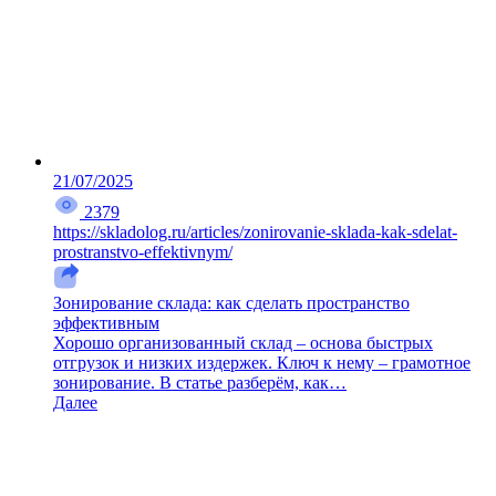
21/07/2025
2379
https://skladolog.ru/articles/zonirovanie-sklada-kak-sdelat-
prostranstvo-effektivnym/
Зонирование склада: как сделать пространство
эффективным
Хорошо организованный склад – основа быстрых
отгрузок и низких издержек. Ключ к нему – грамотное
зонирование. В статье разберём, как…
Далее