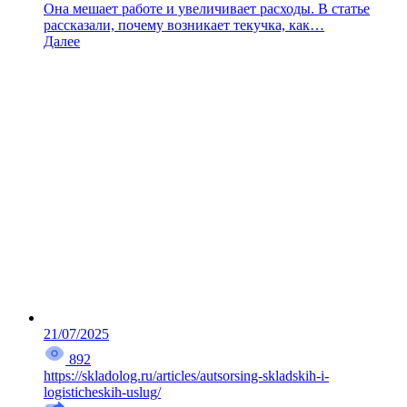
Она мешает работе и увеличивает расходы. В статье
рассказали, почему возникает текучка, как…
Далее
21/07/2025
892
https://skladolog.ru/articles/autsorsing-skladskih-i-
logisticheskih-uslug/