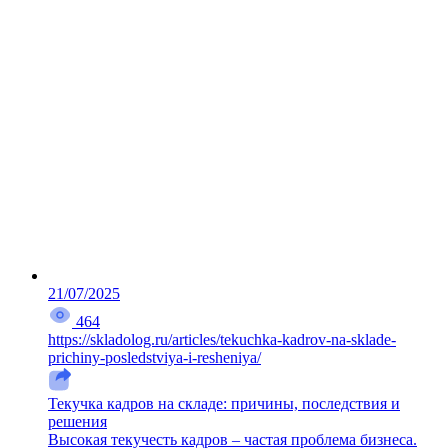
21/07/2025
464
https://skladolog.ru/articles/tekuchka-kadrov-na-sklade-
prichiny-posledstviya-i-resheniya/
Текучка кадров на складе: причины, последствия и
решения
Высокая текучесть кадров – частая проблема бизнеса.