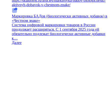
https://skladolog.ru/articles/markirovka-badov-biologicheski-
aktivnyh-dobavok-v-chestnom-znake/
Маркировка БАДов (биологически активных добавок) в
«Честном знаке»
Система цифровой маркировки товаров в России
продолжает расширяться. С 1 сентября 2025 года ей
обязательно подлежат биологически активные добавки
к…
Далее