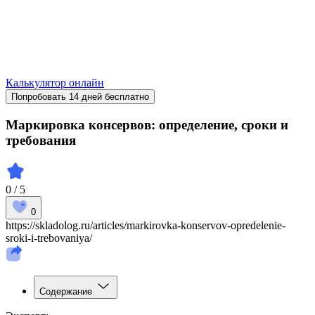
Калькулятор онлайн
Попробовать 14 дней бесплатно
Маркировка консервов: определение, сроки и
требования
0 / 5
0
https://skladolog.ru/articles/markirovka-konservov-opredelenie-
sroki-i-trebovaniya/
Содержание