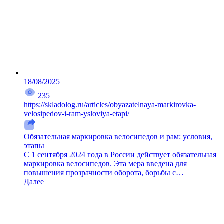
18/08/2025
235
https://skladolog.ru/articles/obyazatelnaya-markirovka-
velosipedov-i-ram-ysloviya-etapi/
Обязательная маркировка велосипедов и рам: условия,
этапы
С 1 сентября 2024 года в России действует обязательная
маркировка велосипедов. Эта мера введена для
повышения прозрачности оборота, борьбы с…
Далее