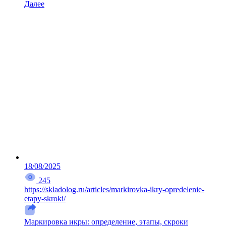
Далее
18/08/2025
245
https://skladolog.ru/articles/markirovka-ikry-opredelenie-
etapy-skroki/
Маркировка икры: определение, этапы, скроки