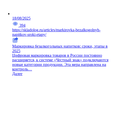
18/08/2025
394
https://skladolog.ru/articles/markirovka-bezalkogolnyh-
napitkov-sroki-etapy/
Маркировка безалкогольных напитков: сроки, этапы в
2025
Цифровая маркировка товаров в России постоянно
расширяется, к системе «Честный знак» подключаются
новые категории продукции. Эта мера направлена на
контроль…
Далее