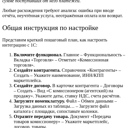
сумме поступивших от него платежей
.
Любые расхождения требуют анализа: ошибка при вводе
отчёта, неучтённая услуга, неотражённая оплата или возврат.
Общая
инструкция
по настройке
Представим краткий
пошаговый
план, как настроить
интеграцию с 1С:
Включите функционал.
Главное – Функциональность –
Вкладка «Торговля» – Отметьте «Комиссионная
торговля».
Создайте контрагента.
Справочник «Контрагенты» –
Создать – Укажите наименование, ИНН/КПП
маркетплейса
.
Создайте договор.
В карточке контрагента – Договоры
– Создать – Вид «С комиссионером (агентский) на
продажу». Укажите даты, ставку НДС, счета расчётов.
Загрузите номенклатуру.
Файл – Обмен данными –
Загрузка данных из таблицы… – Загрузите файл
каталога с площадки, сопоставьте колонки.
Отразите передачу товара.
Документ «Передача
товаров комиссионеру» – Укажите маркетплейс,
договор, товары.