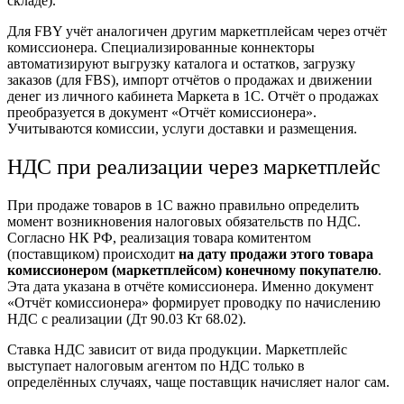
складе).
Для FBY учёт аналогичен другим
маркетплейсам
через отчёт
комиссионера. Специализированные коннекторы
автоматизируют выгрузку каталога и остатков, загрузку
заказов (для FBS),
импорт
отчётов о продажах и движении
денег из личного кабинета Маркета в 1С. Отчёт о продажах
преобразуется в документ «Отчёт комиссионера».
Учитываются комиссии, услуги доставки и размещения.
НДС при реализации через маркетплейс
При продаже товаров в 1С важно правильно определить
момент возникновения налоговых обязательств по НДС.
Согласно НК РФ,
реализация
товара комитентом
(поставщиком) происходит
на дату продажи этого товара
комиссионером (
маркетплейсом
) конечному покупателю
.
Эта дата указана в отчёте комиссионера. Именно документ
«Отчёт комиссионера» формирует проводку по начислению
НДС с реализации (Дт 90.03 Кт 68.02).
Ставка НДС зависит от вида продукции. Маркетплейс
выступает налоговым агентом по НДС только в
определённых случаях, чаще поставщик начисляет налог сам.