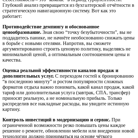
Глубокий анализ превращается из бухгалтерской отчётности в
стратегическую навигационную систему. Вот как это
работает:
Противодействие демпингу и обоснованное
ценообразование.
Зная свою “точку безубыточности”, вы не
поддадитесь панике, не начнёте необоснованно снижать цены
в борьбе с новыми отелями. Напротив, вы сможете
аргументированно строить ценовую политику, выделяясь не
минимальной ценой, а оптимальным соотношением цены и
качества.
Оценка реальной эффективности каналов продаж и
дополнительных услуг.
С переходом гостей к бронированию
“в последнюю минуту” и ростом популярности сложных
форматов отдыха важно понимать, какой канал продаж, какой
тариф или дополнительная услуга (завтрак, СПА, трансфер)
приносят реальную, а не номинальную прибыль. Только
распределив все накладные расходы, вы увидите истинную
картину.
Контроль инвестиций в модернизацию и сервис.
При
ограниченной возможности резко повышать цены каждое
решение о ремонте, обновлении мебели или внедрении новой
технологии должно приниматься на основе чёткого