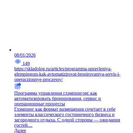
08/01/2026
149
https://skladolog.ru/articles/programma-upravleniya-
glempingom-kak-avtomatizirovat-bronirovaniya-servis-i-
operaczionnye-proczessy/
Программа управления глэмпингом: как
автоматизировать бронирования, сервис и
операционные процессы
Глэмпинг как формат размещения сочетает в себе
элементы классического гостиничного бизнеса и
загородного отдыха. С одной стороны — ожидания
гостей…
Далее