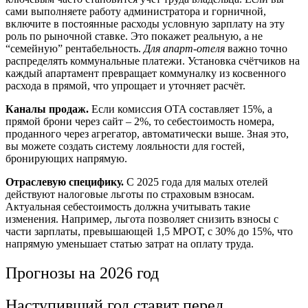
сами выполняете работу администратора и горничной,
включите в постоянные расходы условную зарплату на эту
роль по рыночной ставке. Это покажет реальную, а не
“семейную” рентабельность.
Для апарт-отеля
важно точно
распределять коммунальные платежи. Установка счётчиков на
каждый апартамент превращает коммуналку из косвенного
расхода в прямой, что упрощает и уточняет расчёт.
Каналы продаж.
Если комиссия OTA составляет 15%, а
прямой брони через сайт – 2%, то себестоимость номера,
проданного через агрегатор, автоматически выше. Зная это,
вы можете создать систему лояльности для гостей,
бронирующих напрямую.
Отраслевую специфику.
С 2025 года для малых отелей
действуют налоговые льготы по страховым взносам.
Актуальная себестоимость должна учитывать такие
изменения. Например, льгота позволяет снизить взносы с
части зарплаты, превышающей 1,5 МРОТ, с 30% до 15%, что
напрямую уменьшает статью затрат на оплату труда.
Прогнозы на 2026 год
Наступивший год ставит перед