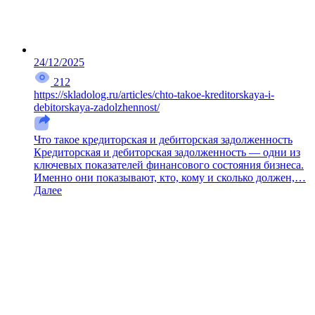
24/12/2025
212
https://skladolog.ru/articles/chto-takoe-kreditorskaya-i-
debitorskaya-zadolzhennost/
Что такое кредиторская и дебиторская задолженность
Кредиторская и дебиторская задолженность — одни из
ключевых показателей финансового состояния бизнеса.
Именно они показывают, кто, кому и сколько должен,…
Далее