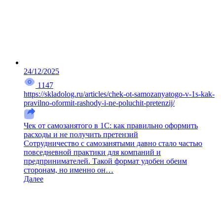
24/12/2025
1147
https://skladolog.ru/articles/chek-ot-samozanyatogo-v-1s-kak-
pravilno-oformit-rashody-i-ne-poluchit-pretenzij/
Чек от самозанятого в 1С: как правильно оформить
расходы и не получить претензий
Сотрудничество с самозанятыми давно стало частью
повседневной практики для компаний и
предпринимателей. Такой формат удобен обеим
сторонам, но именно он…
Далее