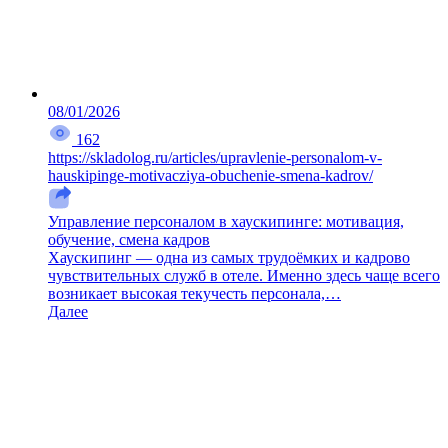
08/01/2026
162
https://skladolog.ru/articles/upravlenie-personalom-v-
hauskipinge-motivacziya-obuchenie-smena-kadrov/
Управление персоналом в хаускипинге: мотивация,
обучение, смена кадров
Хаускипинг — одна из самых трудоёмких и кадрово
чувствительных служб в отеле. Именно здесь чаще всего
возникает высокая текучесть персонала,…
Далее