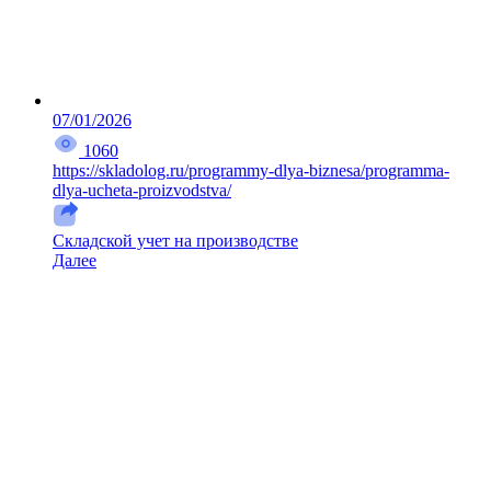
07/01/2026
1060
https://skladolog.ru/programmy-dlya-biznesa/programma-
dlya-ucheta-proizvodstva/
Складской учет на производстве
Далее