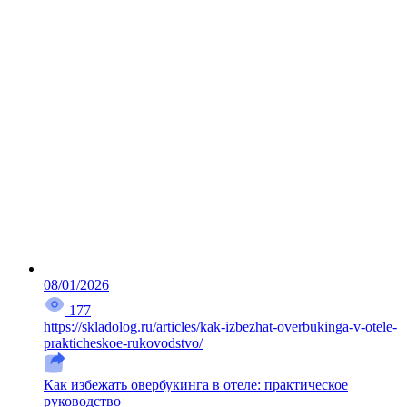
08/01/2026
177
https://skladolog.ru/articles/kak-izbezhat-overbukinga-v-otele-
prakticheskoe-rukovodstvo/
Как избежать овербукинга в отеле: практическое
руководство