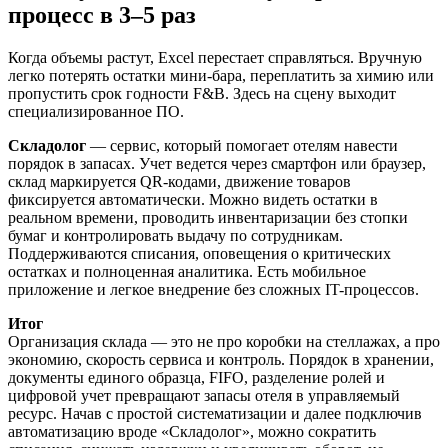
процесс в 3–5 раз
Когда объемы растут, Excel перестает справляться. Вручную
легко потерять остатки мини-бара, переплатить за химию или
пропустить срок годности F&B. Здесь на сцену выходит
специализированное ПО.
Складолог
— сервис, который помогает отелям навести
порядок в запасах. Учет ведется через смартфон или браузер,
склад маркируется QR-кодами, движение товаров
фиксируется автоматически. Можно видеть остатки в
реальном времени, проводить инвентаризации без стопки
бумаг и контролировать выдачу по сотрудникам.
Поддерживаются списания, оповещения о критических
остатках и полноценная аналитика. Есть мобильное
приложение и легкое внедрение без сложных IT-процессов.
Итог
Организация склада — это не про коробки на стеллажах, а про
экономию, скорость сервиса и контроль. Порядок в хранении,
документы единого образца, FIFO, разделение ролей и
цифровой учет превращают запасы отеля в управляемый
ресурс. Начав с простой систематизации и далее подключив
автоматизацию вроде «Складолог», можно сократить