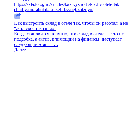
https://skladolog.ru/articles/kak-vystroit-sklad-v-otele-tak-
chtoby-on-rabotal-a-ne-zhil-svoej-zhiznyu/
Как выстроить склад в отеле так, чтобы он работал, а не
“жил своей жизнью”
Когда становится понятно, что склад в отеле — это не
подсобка, а актив, влияющий на финансы, наступает
следующий этап —…
Далее