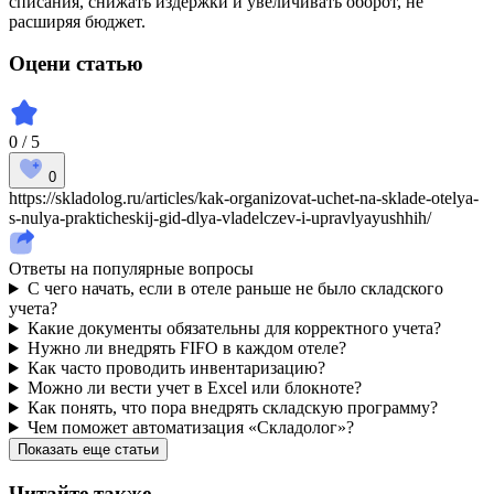
списания, снижать издержки и увеличивать оборот, не
расширяя бюджет.
Оцени статью
0 / 5
0
https://skladolog.ru/articles/kak-organizovat-uchet-na-sklade-otelya-
s-nulya-prakticheskij-gid-dlya-vladelczev-i-upravlyayushhih/
Ответы на популярные вопросы
С чего начать, если в отеле раньше не было складского
учета?
Какие документы обязательны для корректного учета?
Нужно ли внедрять FIFO в каждом отеле?
Как часто проводить инвентаризацию?
Можно ли вести учет в Excel или блокноте?
Как понять, что пора внедрять складскую программу?
Чем поможет автоматизация «Складолог»?
Показать еще статьи
Читайте также