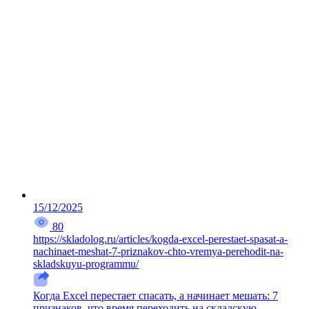
15/12/2025
80
https://skladolog.ru/articles/kogda-excel-perestaet-spasat-a-
nachinaet-meshat-7-priznakov-chto-vremya-perehodit-na-
skladskuyu-programmu/
Когда Excel перестает спасать, а начинает мешать: 7
признаков, что время переходить на складскую