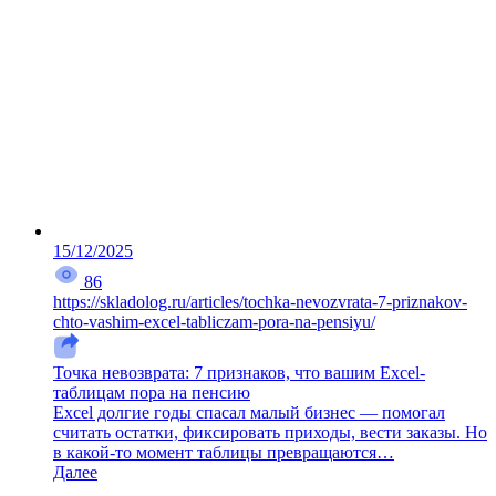
15/12/2025
86
https://skladolog.ru/articles/tochka-nevozvrata-7-priznakov-
chto-vashim-excel-tabliczam-pora-na-pensiyu/
Точка невозврата: 7 признаков, что вашим Excel-
таблицам пора на пенсию
Excel долгие годы спасал малый бизнес — помогал
считать остатки, фиксировать приходы, вести заказы. Но
в какой-то момент таблицы превращаются…
Далее