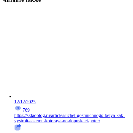
12/12/2025
769
https://skladolog.ru/articles/uchet-gostinichnogo-belya-kak-
vystroit-sistemu-kotoraya-ne-dopuskaet-poter/