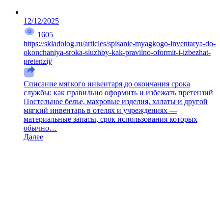
12/12/2025
1605
https://skladolog.ru/articles/spisanie-myagkogo-inventarya-do-
okonchaniya-sroka-sluzhby-kak-pravilno-oformit-i-izbezhat-
pretenzij/
Списание мягкого инвентаря до окончания срока
службы: как правильно оформить и избежать претензий
Постельное белье, махровые изделия, халаты и другой
мягкий инвентарь в отелях и учреждениях —
материальные запасы, срок использования которых
обычно…
Далее