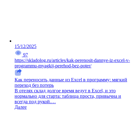
15/12/2025
97
https://skladolog.ru/articles/kak-perenosit-dannye-iz-excel-v-
programmu-myagkij-perehod-bez-poter/
Как переносить данные из Excel в программу: мягкий
переход без потерь
В отелях склад долгое время ведут в Excel, и это
нормально для старта: таблица проста, привычна и
всегда под рукой.…
Далее