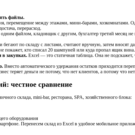
лять файлы.
ия, перемещение между этажами, мини-барами, хозкомнатами. О
достача, перерасход.
одним файлом, кладовщик с другим, бухгалтер третий месяц не п
 бегают по складу с листами, считают вручную, затем вносят 
 не покажет, кто списал 20 шампуней или куда пропал ящик вина.
 в закупках.
Excel — это статичная таблица. Она не подскажет, 
ю.
Вместо автоматического удержания остатков приходится перепр
знес теряет деньги не потому, что нет клиентов, а потому что нет
й: честное сравнение
чного склада, mini-bar, ресторана, SPA, хозяйственного блока:
щего оборудования
смартфоне. Перенесем склад из Excel в удобное мобильное прило