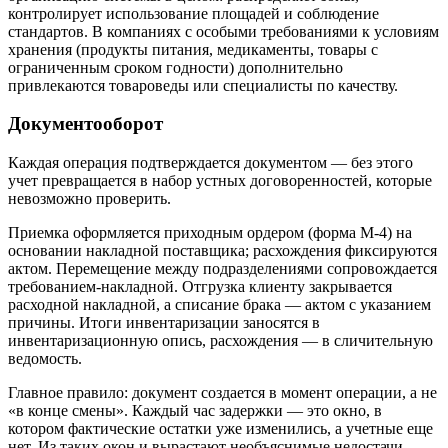
контролирует использование площадей и соблюдение
стандартов. В компаниях с особыми требованиями к условиям
хранения (продукты питания, медикаменты, товары с
ограниченным сроком годности) дополнительно
привлекаются товароведы или специалисты по качеству.
Документооборот
Каждая операция подтверждается документом — без этого
учет превращается в набор устных договоренностей, которые
невозможно проверить.
Приемка оформляется приходным ордером (форма М-4) на
основании накладной поставщика; расхождения фиксируются
актом. Перемещение между подразделениями сопровождается
требованием-накладной. Отгрузка клиенту закрывается
расходной накладной, а списание брака — актом с указанием
причины. Итоги инвентаризации заносятся в
инвентаризационную опись, расхождения — в сличительную
ведомость.
Главное правило: документ создается в момент операции, а не
«в конце смены». Каждый час задержки — это окно, в
котором фактические остатки уже изменились, а учетные еще
нет. Из таких окон и вырастают необъяснимые недостачи.