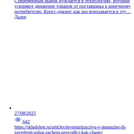
Современный рынок нуждается в технологиях, которые
ускоряют движение товаров от поставщика к конечному
потребителю. Кросс-докинг как раз вписывается в эту…
Далее
27/08/2025
642
https://skladolog.ru/articles/inventarizacziya-v-magazine-ili-
zavedenii-uslug-zachem-provodit-i-kak-chasto/