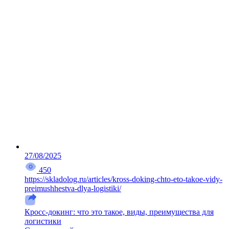
27/08/2025
450
https://skladolog.ru/articles/kross-doking-chto-eto-takoe-vidy-
preimushhestva-dlya-logistiki/
Кросс-докинг: что это такое, виды, преимущества для
логистики