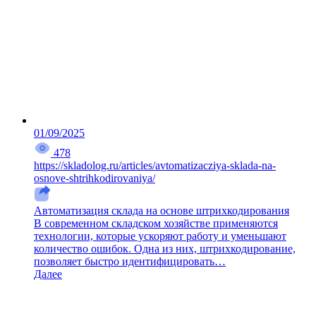
01/09/2025
478
https://skladolog.ru/articles/avtomatizacziya-sklada-na-
osnove-shtrihkodirovaniya/
Автоматизация склада на основе штрихкодирования
В современном складском хозяйстве применяются
технологии, которые ускоряют работу и уменьшают
количество ошибок. Одна из них, штрихкодирование,
позволяет быстро идентифицировать…
Далее