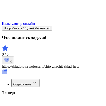
Калькулятор онлайн
Попробовать 14 дней бесплатно
Что значит склад-хаб
0 / 5
0
https://skladolog.ru/glossarii/chto-znachit-sklad-hab/
Содержание
Эксперт: