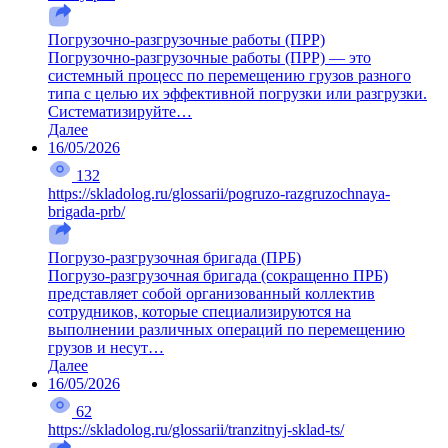
Погрузочно-разгрузочные работы (ПРР)
Погрузочно-разгрузочные работы (ПРР) — это
системный процесс по перемещению грузов разного
типа с целью их эффективной погрузки или разгрузки.
Систематизируйте…
Далее
16/05/2026
132
https://skladolog.ru/glossarii/pogruzo-razgruzochnaya-
brigada-prb/
Погрузо-разгрузочная бригада (ПРБ)
Погрузо-разгрузочная бригада (сокращенно ПРБ)
представляет собой организованный коллектив
сотрудников, которые специализируются на
выполнении различных операций по перемещению
грузов и несут…
Далее
16/05/2026
62
https://skladolog.ru/glossarii/tranzitnyj-sklad-ts/