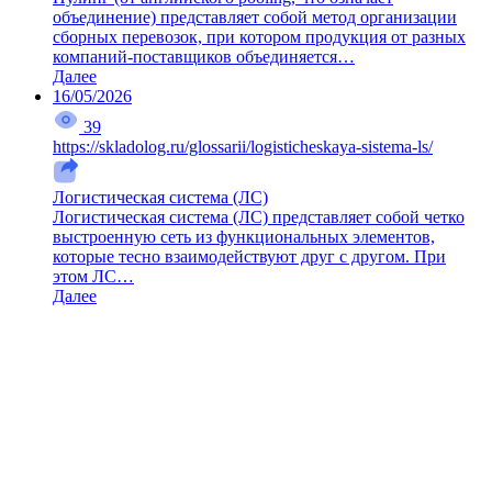
объединение) представляет собой метод организации
сборных перевозок, при котором продукция от разных
компаний-поставщиков объединяется…
Далее
16/05/2026
39
https://skladolog.ru/glossarii/logisticheskaya-sistema-ls/
Логистическая система (ЛС)
Логистическая система (ЛС) представляет собой четко
выстроенную сеть из функциональных элементов,
которые тесно взаимодействуют друг с другом. При
этом ЛС…
Далее