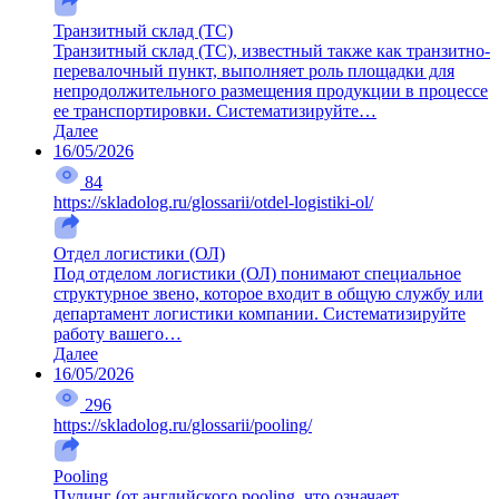
Транзитный склад (ТС)
Транзитный склад (ТС), известный также как транзитно-
перевалочный пункт, выполняет роль площадки для
непродолжительного размещения продукции в процессе
ее транспортировки. Систематизируйте…
Далее
16/05/2026
84
https://skladolog.ru/glossarii/otdel-logistiki-ol/
Отдел логистики (ОЛ)
Под отделом логистики (ОЛ) понимают специальное
структурное звено, которое входит в общую службу или
департамент логистики компании. Систематизируйте
работу вашего…
Далее
16/05/2026
296
https://skladolog.ru/glossarii/pooling/
Pooling
Пулинг (от английского pooling, что означает