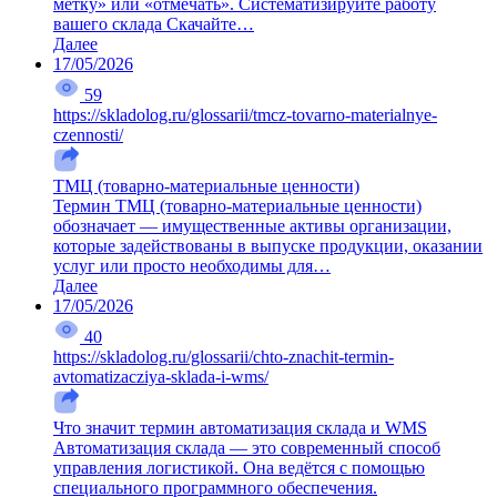
метку» или «отмечать». Систематизируйте работу
вашего склада Скачайте…
Далее
17/05/2026
59
https://skladolog.ru/glossarii/tmcz-tovarno-materialnye-
czennosti/
ТМЦ (товарно-материальные ценности)
Термин ТМЦ (товарно-материальные ценности)
обозначает — имущественные активы организации,
которые задействованы в выпуске продукции, оказании
услуг или просто необходимы для…
Далее
17/05/2026
40
https://skladolog.ru/glossarii/chto-znachit-termin-
avtomatizacziya-sklada-i-wms/
Что значит термин автоматизация склада и WMS
Автоматизация склада — это современный способ
управления логистикой. Она ведётся с помощью
специального программного обеспечения.