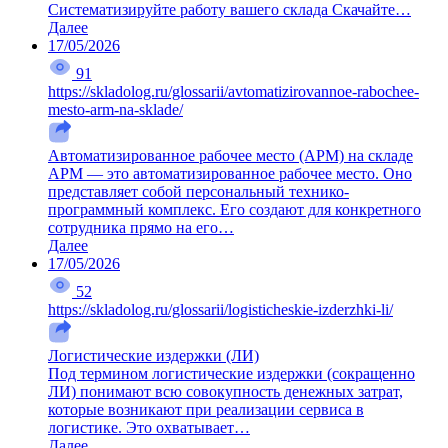
Систематизируйте работу вашего склада Скачайте…
Далее
17/05/2026
91
https://skladolog.ru/glossarii/avtomatizirovannoe-rabochee-
mesto-arm-na-sklade/
Автоматизированное рабочее место (АРМ) на складе
АРМ — это автоматизированное рабочее место. Оно
представляет собой персональный технико-
программный комплекс. Его создают для конкретного
сотрудника прямо на его…
Далее
17/05/2026
52
https://skladolog.ru/glossarii/logisticheskie-izderzhki-li/
Логистические издержки (ЛИ)
Под термином логистические издержки (сокращенно
ЛИ) понимают всю совокупность денежных затрат,
которые возникают при реализации сервиса в
логистике. Это охватывает…
Далее