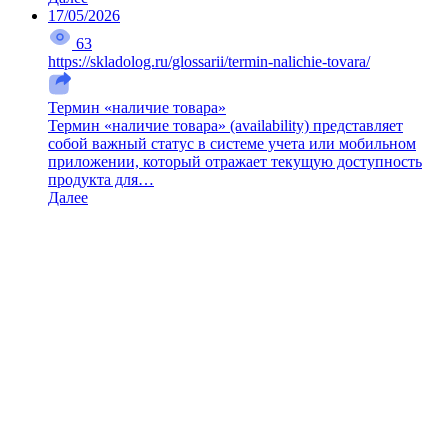
17/05/2026
63
https://skladolog.ru/glossarii/termin-nalichie-tovara/
Термин «наличие товара»
Термин «наличие товара» (availability) представляет
собой важный статус в системе учета или мобильном
приложении, который отражает текущую доступность
продукта для…
Далее