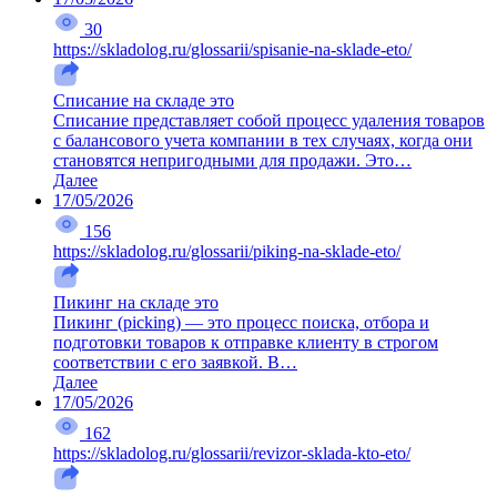
30
https://skladolog.ru/glossarii/spisanie-na-sklade-eto/
Списание на складе это
Списание представляет собой процесс удаления товаров
с балансового учета компании в тех случаях, когда они
становятся непригодными для продажи. Это…
Далее
17/05/2026
156
https://skladolog.ru/glossarii/piking-na-sklade-eto/
Пикинг на складе это
Пикинг (picking) — это процесс поиска, отбора и
подготовки товаров к отправке клиенту в строгом
соответствии с его заявкой. В…
Далее
17/05/2026
162
https://skladolog.ru/glossarii/revizor-sklada-kto-eto/