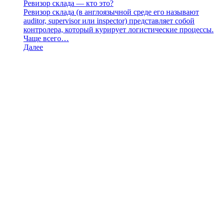
Ревизор склада — кто это?
Ревизор склада (в англоязычной среде его называют
auditor, supervisor или inspector) представляет собой
контролера, который курирует логистические процессы.
Чаще всего…
Далее