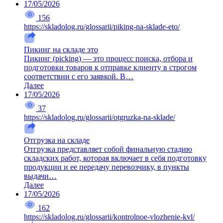
17/05/2026
156
https://skladolog.ru/glossarii/piking-na-sklade-eto/
Пикинг на складе это
Пикинг (picking) — это процесс поиска, отбора и
подготовки товаров к отправке клиенту в строгом
соответствии с его заявкой. В…
Далее
17/05/2026
37
https://skladolog.ru/glossarii/otgruzka-na-sklade/
Отгрузка на складе
Отгрузка представляет собой финальную стадию
складских работ, которая включает в себя подготовку
продукции и ее передачу перевозчику, в пункты
выдачи…
Далее
17/05/2026
162
https://skladolog.ru/glossarii/kontrolnoe-vlozhenie-kvl/