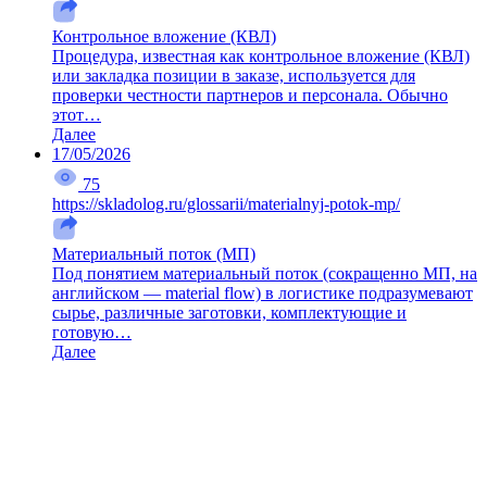
Контрольное вложение (КВЛ)
Процедура, известная как контрольное вложение (КВЛ)
или закладка позиции в заказе, используется для
проверки честности партнеров и персонала. Обычно
этот…
Далее
17/05/2026
75
https://skladolog.ru/glossarii/materialnyj-potok-mp/
Материальный поток (МП)
Под понятием материальный поток (сокращенно МП, на
английском — material flow) в логистике подразумевают
сырье, различные заготовки, комплектующие и
готовую…
Далее