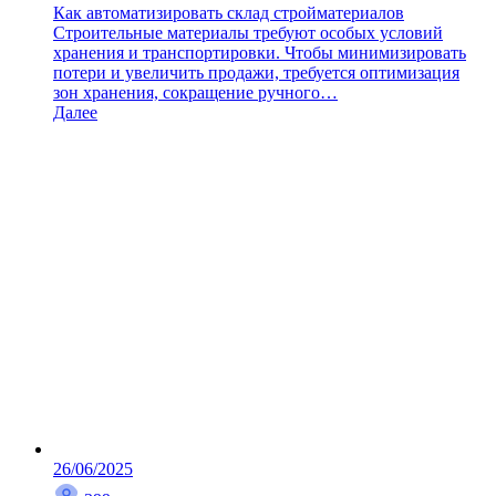
Как автоматизировать склад стройматериалов
Строительные материалы требуют особых условий
хранения и транспортировки. Чтобы минимизировать
потери и увеличить продажи, требуется оптимизация
зон хранения, сокращение ручного…
Далее
26/06/2025