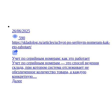
26/06/2025
590
https://skladolog.ru/articles/uchyot-po-serijnym-nomeram-kak-
eto-rabotaet/
Учет по серийным номерам: как это работает
Учет по серийным номерам — это способ ведения
склада, при котором система отслеживает не
обезличенное количество товара, а каждую
конкретную…
Далее