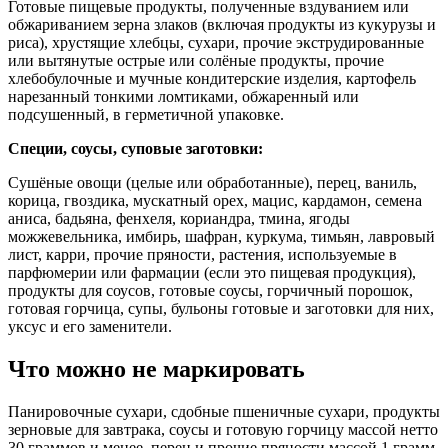
Готовые пищевые продукты, полученные вздуванием или
обжариванием зерна злаков (включая продукты из кукурузы и
риса), хрустящие хлебцы, сухари, прочие экструдированные
или вытянутые острые или солёные продукты, прочие
хлебобулочные и мучные кондитерские изделия, картофель
нарезанный тонкими ломтиками, обжаренный или
подсушенный, в герметичной упаковке.
Специи, соусы, суповые заготовки:
Сушёные овощи (целые или обработанные), перец, ваниль,
корица, гвоздика, мускатный орех, мацис, кардамон, семена
аниса, бадьяна, фенхеля, кориандра, тмина, ягоды
можжевельника, имбирь, шафран, куркума, тимьян, лавровый
лист, карри, прочие пряности, растения, используемые в
парфюмерии или фармации (если это пищевая продукция),
продукты для соусов, готовые соусы, горчичный порошок,
готовая горчица, супы, бульоны готовые и заготовки для них,
уксус и его заменители.
Что можно не маркировать
Панировочные сухари, сдобные пшеничные сухари, продукты
зерновые для завтрака, соусы и готовую горчицу массой нетто
30 граммов и менее, перец и прочие пряности массой 1 грамм