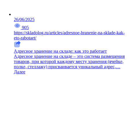
26/06/2025
905
https://skladolog.ru/articles/adresnoe-hranenie-na-sklade-kak-
eto-rabotaet/
Адресное хранение на складе: как это работает
Адресное хранение на складе – это система размещения
товаров, при которой каждому месту хранения (ячейке,
полке, стеллажу) присваивается уникальный адрес,…
Далее