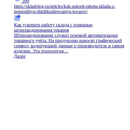
399
https://skladolog.ru/articles/kak-uskorit-rabotu-sklada-s-
pomoshhyu-shtrihkodirovaniya-tovarov/
Как ускорить работу склада с помощью
штрихкодирования товаров
Штрихкодирование служит основой автоматизации
товарного учёта. На продукцию наносят графический
символ, кодирующий данные о производителе и самом
изделии. Эта технология…
Далее