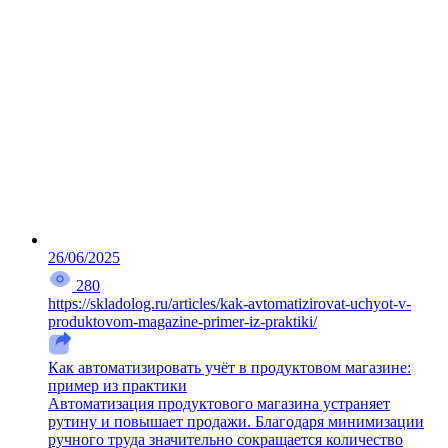
26/06/2025
280
https://skladolog.ru/articles/kak-avtomatizirovat-uchyot-v-
produktovom-magazine-primer-iz-praktiki/
Как автоматизировать учёт в продуктовом магазине:
пример из практики
Автоматизация продуктового магазина устраняет
рутину и повышает продажи. Благодаря минимизации
ручного труда значительно сокращается количество