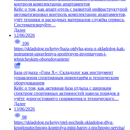
контроля комплектации апартаментов
Кейс о том, как апарт-отель с развитой инфраструктурой
автоматизировал контроль комплектации апартаментов,
учёт техники и расходных материалов службы сервиса.
Систематизируйте…
Далее
12/06/2026
106
https://skladolog.ru/kejsy/baza-otdyha-gora-x-skladolog-kak-
instrument-upravleniya-sportivnym-inventaryom-i-
tehnicheskim-oborudovaniem/
База отдыха «Гора X»: Складолог как инструмент
управления спортивным инвентарём и техническим
оборудованием
Кейс о том, как активная база отдыха с широким
спектром спортивных активностей навела порядок в
учёте дорогостоящего снаряжения и технического…
Далее
13/06/2026
98
https://skladolog.ru/kejsy/otel-nochnik-skladolog-dlya-
kruglosutochnogo-kontrolya-mini-barov-i-nochnogo-servisa/