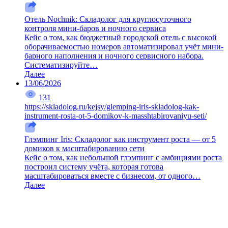
Отель Nochnik: Складолог для круглосуточного
контроля мини-баров и ночного сервиса
Кейс о том, как бюджетный городской отель с высокой
оборачиваемостью номеров автоматизировал учёт мини-
барного наполнения и ночного сервисного набора.
Систематизируйте…
Далее
13/06/2026
131
https://skladolog.ru/kejsy/glemping-iris-skladolog-kak-
instrument-rosta-ot-5-domikov-k-masshtabirovaniyu-seti/
Глэмпинг Iris: Складолог как инструмент роста — от 5
домиков к масштабированию сети
Кейс о том, как небольшой глэмпинг с амбициями роста
построил систему учёта, которая готова
масштабироваться вместе с бизнесом, от одного…
Далее