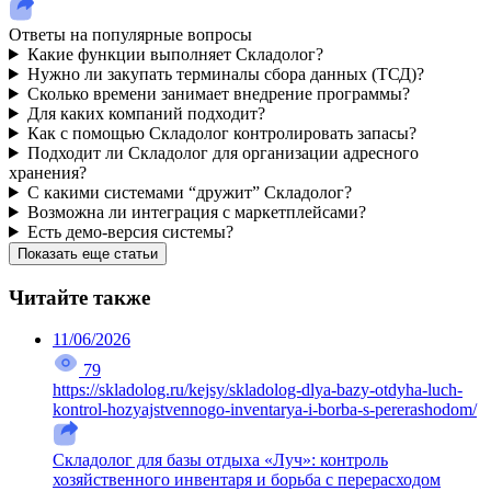
Ответы на популярные вопросы
Какие функции выполняет Складолог?
Нужно ли закупать терминалы сбора данных (ТСД)?
Сколько времени занимает внедрение программы?
Для каких компаний подходит?
Как с помощью Складолог контролировать запасы?
Подходит ли Складолог для организации адресного
хранения?
С какими системами “дружит” Складолог?
Возможна ли интеграция с маркетплейсами?
Есть демо-версия системы?
Показать еще статьи
Читайте также
11/06/2026
79
https://skladolog.ru/kejsy/skladolog-dlya-bazy-otdyha-luch-
kontrol-hozyajstvennogo-inventarya-i-borba-s-pererashodom/
Складолог для базы отдыха «Луч»: контроль
хозяйственного инвентаря и борьба с перерасходом