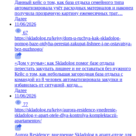
Данный кейс о том, как база отдыха семейного типа
автоматизировала учёт расходных материалов и наконец
получила прозрачную картину ежемесячных трат…
Далее
11/06/2026
67
https://skladolog.ru/kejsy/dom-u-ruchya-kak-skladolog-
pomog-baze-otdyha-perestat-zakupat-lishnee-i-ne-ostavatsya-
bez-nuzhnogo/
«Дом у ручья»: как Skladolog помог базе отдыха
перестать закупать лишнее и не оставаться без нужного
Кейс о том, как небольшая загородная база отдыха с
командой из 8 человек автоматизировала закупки и
избавилась от ситуаций, когда…
Далее
11/06/2026
77
https://skladolog.ru/kejsy/aurora-residence-vnedrenie-
skladolog-v-apart-otele-dlya-kontrolya-komplektaczii-
apartamentov/
Aurora Residence: внедрение Skladolog в апарт-отеле для