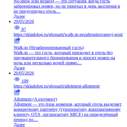
No-show или незаезд — это ситуация, когда гость
забронировал номер, но не приехал в день заселения и
не предупредил отель…
Далее
20/05/2026
87
https://skladolog.ru/glossarii/walk-in-nezabronirovannyj-gost/
Walk-in (Незабронированный гость)
Walk-in — это гость, который приходит в отель без
предварительного бронирования и просит номер на
ночь или несколько ночей прямо…
Далее
20/05/2026
109
https://skladolog.ru/glossarii/allotment-allotment/
Allotment (Аллотмент)
Allotment — это блок номеров, который отель выделяет
конкретному партнёру (туроператору, корпоративному
клиенту, OTA, организатору MICE) на определённый
период по…
Далее