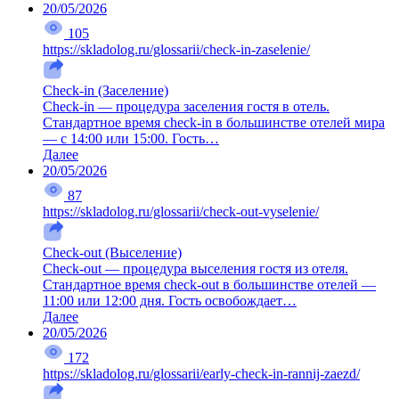
20/05/2026
105
https://skladolog.ru/glossarii/check-in-zaselenie/
Check-in (Заселение)
Check-in — процедура заселения гостя в отель.
Стандартное время check-in в большинстве отелей мира
— с 14:00 или 15:00. Гость…
Далее
20/05/2026
87
https://skladolog.ru/glossarii/check-out-vyselenie/
Check-out (Выселение)
Check-out — процедура выселения гостя из отеля.
Стандартное время check-out в большинстве отелей —
11:00 или 12:00 дня. Гость освобождает…
Далее
20/05/2026
172
https://skladolog.ru/glossarii/early-check-in-rannij-zaezd/