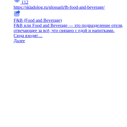
112
https://skladolog.ru/glossarii/fb-food-and-beverage/
F&B (Food and Beverage)
F&B или Food and Beverage — это подразделение отеля,
отвечающее за всё, что связано с едой и напитками.
Сюда входят…
Далее