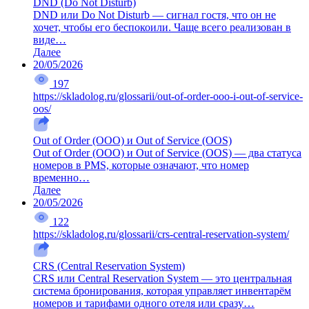
DND (Do Not Disturb)
DND или Do Not Disturb — сигнал гостя, что он не
хочет, чтобы его беспокоили. Чаще всего реализован в
виде…
Далее
20/05/2026
197
https://skladolog.ru/glossarii/out-of-order-ooo-i-out-of-service-
oos/
Out of Order (OOO) и Out of Service (OOS)
Out of Order (OOO) и Out of Service (OOS) — два статуса
номеров в PMS, которые означают, что номер
временно…
Далее
20/05/2026
122
https://skladolog.ru/glossarii/crs-central-reservation-system/
CRS (Central Reservation System)
CRS или Central Reservation System — это центральная
система бронирования, которая управляет инвентарём
номеров и тарифами одного отеля или сразу…