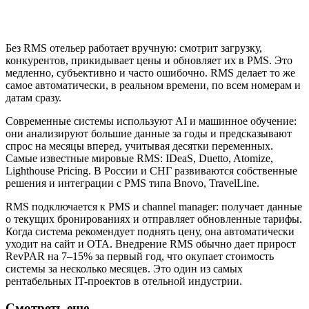
Без RMS отельер работает вручную: смотрит загрузку,
конкурентов, прикидывает цены и обновляет их в PMS. Это
медленно, субъективно и часто ошибочно. RMS делает то же
самое автоматически, в реальном времени, по всем номерам и
датам сразу.
Современные системы используют AI и машинное обучение:
они анализируют большие данные за годы и предсказывают
спрос на месяцы вперед, учитывая десятки переменных.
Самые известные мировые RMS: IDeaS, Duetto, Atomize,
Lighthouse Pricing. В России и СНГ развиваются собственные
решения и интеграции с PMS типа Bnovo, TravelLine.
RMS подключается к PMS и channel manager: получает данные
о текущих бронированиях и отправляет обновленные тарифы.
Когда система рекомендует поднять цену, она автоматически
уходит на сайт и OTA. Внедрение RMS обычно дает прирост
RevPAR на 7–15% за первый год, что окупает стоимость
системы за несколько месяцев. Это один из самых
рентабельных IT-проектов в отельной индустрии.
Смотреть еще