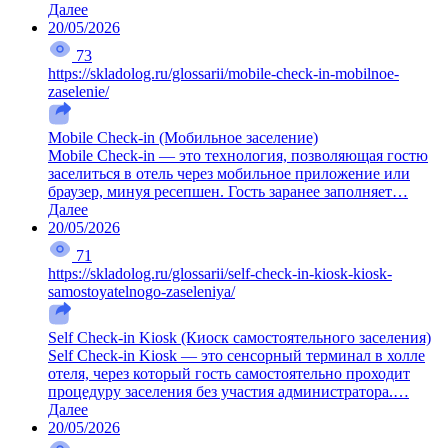
Далее
20/05/2026
73
https://skladolog.ru/glossarii/mobile-check-in-mobilnoe-
zaselenie/
Mobile Check-in (Мобильное заселение)
Mobile Check-in — это технология, позволяющая гостю
заселиться в отель через мобильное приложение или
браузер, минуя ресепшен. Гость заранее заполняет…
Далее
20/05/2026
71
https://skladolog.ru/glossarii/self-check-in-kiosk-kiosk-
samostoyatelnogo-zaseleniya/
Self Check-in Kiosk (Киоск самостоятельного заселения)
Self Check-in Kiosk — это сенсорный терминал в холле
отеля, через который гость самостоятельно проходит
процедуру заселения без участия администратора.…
Далее
20/05/2026